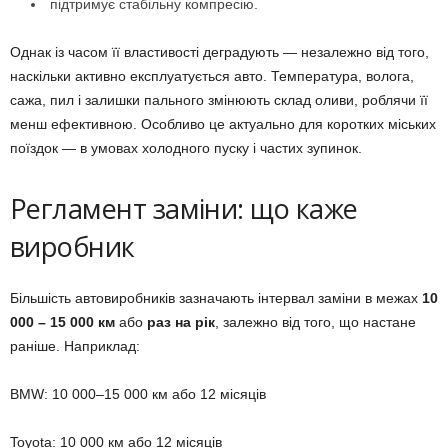
підтримує стабільну компресію.
Однак із часом її властивості деградують — незалежно від того,
наскільки активно експлуатується авто. Температура, волога,
сажа, пил і залишки пального змінюють склад оливи, роблячи її
менш ефективною. Особливо це актуально для коротких міських
поїздок — в умовах холодного пуску і частих зупинок.
Регламент заміни: що каже
виробник
Більшість автовиробників зазначають інтервал заміни в межах
10
000 – 15 000 км
або
раз на рік
, залежно від того, що настане
раніше. Наприклад:
BMW: 10 000–15 000 км або 12 місяців
Toyota: 10 000 км або 12 місяців