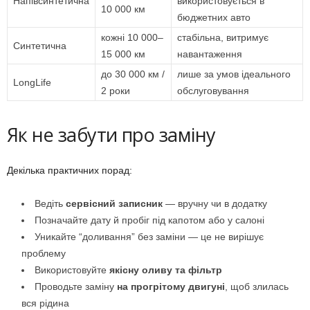
Напівсинтетична
використовується в
10 000 км
бюджетних авто
кожні 10 000–
стабільна, витримує
Синтетична
15 000 км
навантаження
до 30 000 км /
лише за умов ідеального
LongLife
2 роки
обслуговування
Як не забути про заміну
Декілька практичних порад:
Ведіть
сервісний записник
— вручну чи в додатку
Позначайте дату й пробіг під капотом або у салоні
Уникайте “доливання” без заміни — це не вирішує
проблему
Використовуйте
якісну оливу та фільтр
Проводьте заміну
на прогрітому двигуні
, щоб злилась
вся рідина