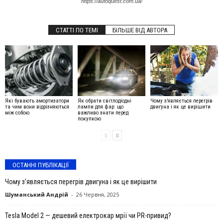
https://autoquest.com.ua/
СТАТТІ ПО ТЕМІ
БІЛЬШЕ ВІД АВТОРА
Які бувають амортизатори
Як обрати світлодіодні
Чому з’являється перегрів
та чим вони відрізняються
лампи для фар: що
двигуна і як це вирішити
між собою
важливо знати перед
покупкою
ОСТАННІ ПУБЛІКАЦІЇ
Чому з’являється перегрів двигуна і як це вирішити
Шуманський Андрій
-
26 Червня, 2025
Tesla Model 2 — дешевий електрокар мрії чи PR-привид?