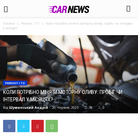
Головна
Ремонт і ТО
Коли потрібно міняти моторну оливу: пробіг чи інтервал
у місяцях?
РЕМОНТ І ТО
КОЛИ ПОТРІБНО МІНЯТИ МОТОРНУ ОЛИВУ: ПРОБІГ ЧИ
ІНТЕРВАЛ У МІСЯЦЯХ?
Від
Шуманський Андрій
-
20 Червня, 2025
78
0