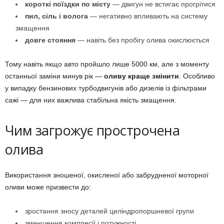
короткі поїздки по місту
— двигун не встигає прогрітися
пил, сіль і волога
— негативно впливають на систему
змащення
довге стояння
— навіть без пробігу олива окислюється
Тому навіть якщо авто пройшло лише 5000 км, але з моменту
останньої заміни минув рік —
оливу краще змінити
. Особливо
у випадку бензинових турбодвигунів або дизелів із фільтрами
сажі — для них важлива стабільна якість змащення.
Чим загрожує прострочена
олива
Використання зношеної, окисленої або забрудненої моторної
оливи може призвести до:
зростання зносу деталей циліндропоршневої групи
зменшення компресії і потужності