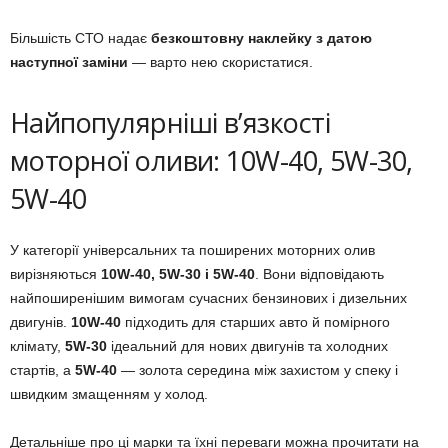
Більшість СТО надає
безкоштовну наклейку з датою
наступної заміни
— варто нею скористатися.
Найпопулярніші в’язкості
моторної оливи: 10W-40, 5W-30,
5W-40
У категорії універсальних та поширених моторних олив
вирізняються
10W-40, 5W-30 і 5W-40
. Вони відповідають
найпоширенішим вимогам сучасних бензинових і дизельних
двигунів.
10W-40
підходить для старших авто й помірного
клімату,
5W-30
ідеальний для нових двигунів та холодних
стартів, а
5W-40
— золота середина між захистом у спеку і
швидким змащенням у холод.
Детальніше про ці марки та їхні переваги можна прочитати на