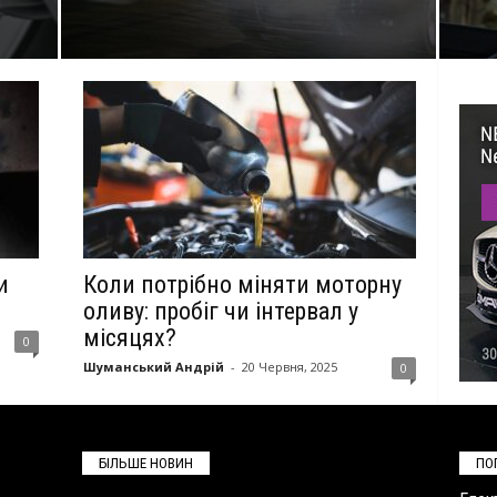
и
Коли потрібно міняти моторну
оливу: пробіг чи інтервал у
місяцях?
0
Шуманський Андрій
-
20 Червня, 2025
0
БІЛЬШЕ НОВИН
ПО