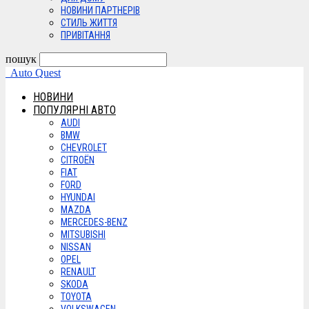
НОВИНИ ПАРТНЕРІВ
СТИЛЬ ЖИТТЯ
ПРИВІТАННЯ
пошук
Auto Quest
НОВИНИ
ПОПУЛЯРНІ АВТО
AUDI
BMW
CHEVROLET
CITROËN
FIAT
FORD
HYUNDAI
MAZDA
MERCEDES-BENZ
MITSUBISHI
NISSAN
OPEL
RENAULT
SKODA
TOYOTA