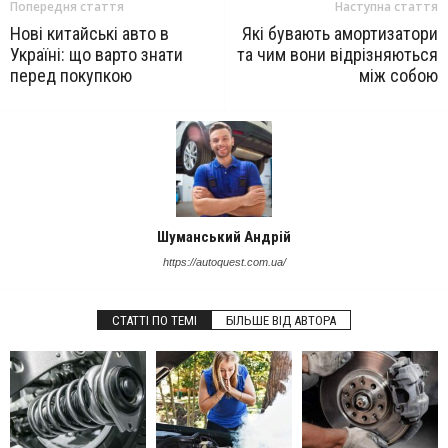
Попередня стаття
Наступна стаття
Нові китайські авто в
Які бувають амортизатори
Україні: що варто знати
та чим вони відрізняються
перед покупкою
між собою
Шуманський Андрій
https://autoquest.com.ua/
СТАТТІ ПО ТЕМІ
БІЛЬШЕ ВІД АВТОРА