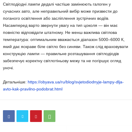
Світлодіодні лампи дедалі частіше замінюють галоген у
сучасних авто, але неправильний вибір може призвести до
поганого освітлення або засліплення зустрічних водіїв.
Насамперед варто звернути увагу на тип цоколя — він має
повністю відповідати штатному. Не менш важлива світлова
температура: оптимальним вважається діапазон 5000–6000 К,
який дає яскраве біле світло без синяви. Також слід враховувати
конструкцію лампи — правильне розташування світлодіодів
забезпечує коректну світлотіньову межу та не погіршує огляд
уночі.
Детальніше:
https://obyava.ua/ru/blog/svjetodiodnyje-lampy-dlja-
avto-kak-pravilno-podobrat.html