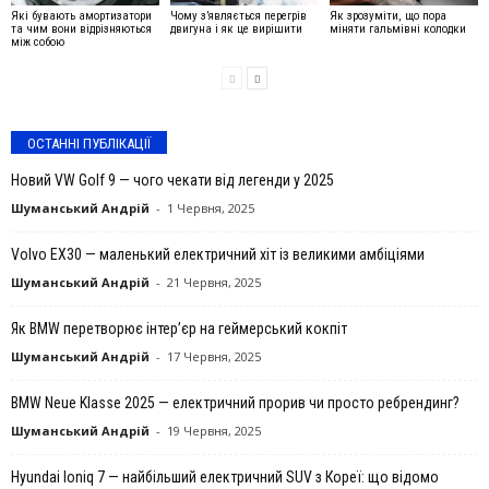
Які бувають амортизатори
Чому з’являється перегрів
Як зрозуміти, що пора
та чим вони відрізняються
двигуна і як це вирішити
міняти гальмівні колодки
між собою
ОСТАННІ ПУБЛІКАЦІЇ
Новий VW Golf 9 — чого чекати від легенди у 2025
Шуманський Андрій
-
1 Червня, 2025
Volvo EX30 — маленький електричний хіт із великими амбіціями
Шуманський Андрій
-
21 Червня, 2025
Як BMW перетворює інтер’єр на геймерський кокпіт
Шуманський Андрій
-
17 Червня, 2025
BMW Neue Klasse 2025 — електричний прорив чи просто ребрендинг?
Шуманський Андрій
-
19 Червня, 2025
Hyundai Ioniq 7 — найбільший електричний SUV з Кореї: що відомо