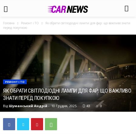
Головна
Ремонт і ТО
Як обрати світлодіодні лампи для фар: що важливо знати
перед покупкою
РЕМОНТ І ТО
ЯК ОБРАТИ СВІТЛОДІОДНІ ЛАМПИ ДЛЯ ФАР: ЩО ВАЖЛИВО
ЗНАТИ ПЕРЕД ПОКУПКОЮ
Від
Шуманський Андрій
-
10 Грудня, 2025
43
0