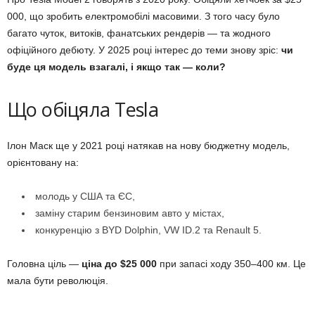
000, що зробить електромобілі масовими. З того часу було
багато чуток, витоків, фанатських рендерів — та жодного
офіційного дебюту. У 2025 році інтерес до теми знову зріс:
чи
буде ця модель взагалі, і якщо так — коли?
Що обіцяла Tesla
Ілон Маск ще у 2021 році натякав на нову бюджетну модель,
орієнтовану на:
молодь у США та ЄС,
заміну старим бензиновим авто у містах,
конкуренцію з BYD Dolphin, VW ID.2 та Renault 5.
Головна ціль —
ціна до $25 000
при запасі ходу 350–400 км. Це
мала бути революція.