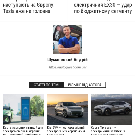
наступають на Європу:
електричний EX30 — удар
Tesla вже не головна
по бюджетному сегменту
Шуманський Андрій
https://autoquest.com.ua/
СТАТТІ ПО ТЕМІ
БІЛЬШЕ ВІД АВТОРА
Карта зарядних станцій для
Kia EV9 — повнорозмірний
Cupra Tavascan —
електромобілів в Україні:
електро-SUV з корейським
електричний хетчбек із
ваш головний навігатор у
характером
характером спорткара