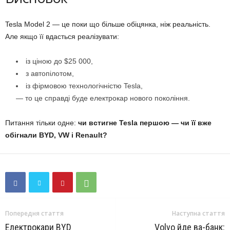
Tesla Model 2 — це поки що більше обіцянка, ніж реальність.
Але якщо її вдасться реалізувати:
із ціною до $25 000,
з автопілотом,
із фірмовою технологічністю Tesla,
— то це справді буде електрокар нового покоління.
Питання тільки одне:
чи встигне Tesla першою — чи її вже
обігнали BYD, VW і Renault?
Попередня стаття
Наступна стаття
Електрокари BYD
Volvo йде ва-банк: