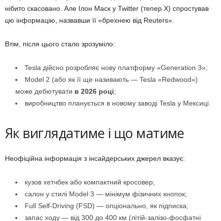
нібито скасовано. Але Ілон Маск у Twitter (тепер X) спростував
цю інформацію, назвавши її «брехнею від Reuters».
Втім, після цього стало зрозуміло:
Tesla дійсно розробляє нову платформу «Generation 3»;
Model 2 (або як її ще називають — Tesla «Redwood»)
може дебютувати
в 2026 році
;
виробництво планується в новому заводі Tesla у Мексиці.
Як виглядатиме і що матиме
Неофіційна інформація з інсайдерських джерел вказує:
кузов хетчбек або компактний кросовер;
салон у стилі Model 3 — мінімум фізичних кнопок;
Full Self-Driving (FSD) — опціонально, як підписка;
запас ходу — від 300 до 400 км (літій-залізо-фосфатні