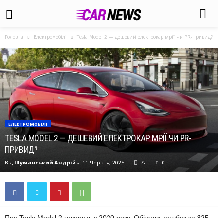
Головна
Електромобілі
Tesla Model 2 — дешевий електрокар мрії чи PR-привид?
ЕЛЕКТРОМОБІЛІ
TESLA MODEL 2 — ДЕШЕВИЙ ЕЛЕКТРОКАР МРІЇ ЧИ PR-
ПРИВИД?
Від
Шуманський Андрій
-
11 Червня, 2025
72
0
Про Tesla Model 2 говорять з 2020 року. Обіцяли хетчбек за $25