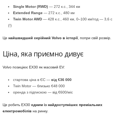
Single Motor (RWD)
— 272 к.с., 344 км
Extended Range
— 272 к.с., 480 км
Twin Motor AWD
— 428 к.с., 460 км, 0–100 км/год — 3,6 с
(!)
Це
найшвидший серійний Volvo в історії
, попри свій розмір.
Ціна, яка приємно дивує
Volvo позиціює EX30 як масовий EV:
стартова ціна в ЄС —
від €36 000
Twin Motor — близько €48 000
оренда з підпискою — від €600/міс
Це робить EX30
одним із найдоступніших преміальних
електромобілів
на ринку.