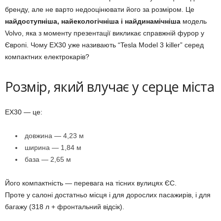
бренду, але не варто недооцінювати його за розміром. Це
найдоступніша, найекологічніша і найдинамічніша
модель
Volvo, яка з моменту презентації викликає справжній фурор у
Європі. Чому EX30 уже називають “Tesla Model 3 killer” серед
компактних електрокарів?
Розмір, який влучає у серце міста
EX30 — це:
довжина — 4,23 м
ширина — 1,84 м
база — 2,65 м
Його компактність — перевага на тісних вулицях ЄС.
Проте у салоні достатньо місця і для дорослих пасажирів, і для
багажу (318 л + фронтальний відсік).