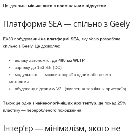
Це ідеальне
міське авто з преміальним відчуттям
.
Платформа SEA — спільно з Geely
EX30 побудований на
платформі SEA
, яку Volvo розробляє
спільно з Geely. Це дозволяє:
велику автономію:
до 480 км WLTP
зарядку до 153 кВт (DC)
модульність — можливі версії з одним або двома
моторами
вбудовану підтримку V2L (живлення зовнішніх пристроїв)
Також це одна з
найекологічніших архітектур
, де понад 25%
пластику — переробленого походження.
Інтерʼєр — мінімалізм, якого не