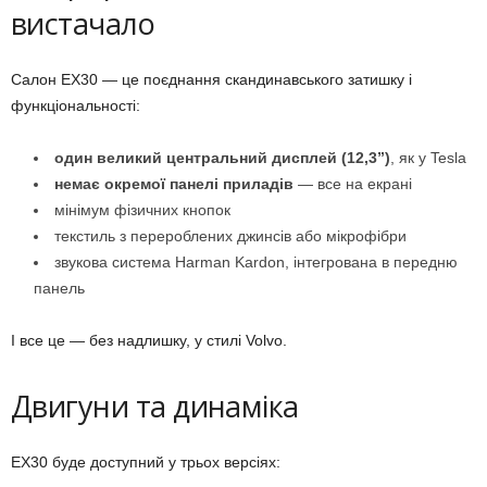
вистачало
Салон EX30 — це поєднання скандинавського затишку і
функціональності:
один великий центральний дисплей (12,3”)
, як у Tesla
немає окремої панелі приладів
— все на екрані
мінімум фізичних кнопок
текстиль з перероблених джинсів або мікрофібри
звукова система Harman Kardon, інтегрована в передню
панель
І все це — без надлишку, у стилі Volvo.
Двигуни та динаміка
EX30 буде доступний у трьох версіях: