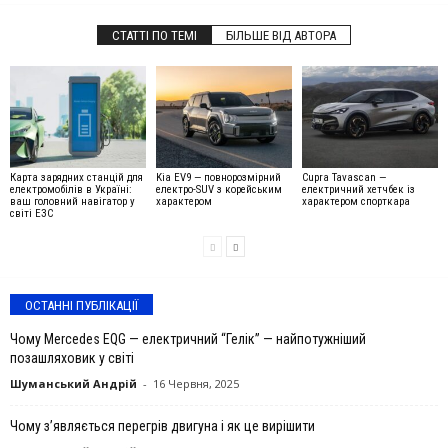
СТАТТІ ПО ТЕМІ
БІЛЬШЕ ВІД АВТОРА
Карта зарядних станцій для
Kia EV9 — повнорозмірний
Cupra Tavascan —
електромобілів в Україні:
електро-SUV з корейським
електричний хетчбек із
ваш головний навігатор у
характером
характером спорткара
світі ЕЗС
ОСТАННІ ПУБЛІКАЦІЇ
Чому Mercedes EQG — електричний “Гелік” — найпотужніший
позашляховик у світі
Шуманський Андрій
-
16 Червня, 2025
Чому з’являється перегрів двигуна і як це вирішити