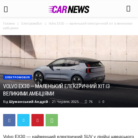
Головна
Електромобілі
Volvo EX30 — маленький електричний хіт із великими
амбіціями
ЕЛЕКТРОМОБІЛІ
VOLVO EX30 — МАЛЕНЬКИЙ ЕЛЕКТРИЧНИЙ ХІТ ІЗ
ВЕЛИКИМИ АМБІЦІЯМИ
Від
Шуманський Андрій
-
21 Червня, 2025
76
0
Volvo EX30 — найменший електричний SUV у лінійці шведського