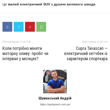
Це
малий електричний SUV з душею великого шведа
.
Попередня стаття
Наступна стаття
Коли потрібно міняти
Cupra Tavascan —
моторну оливу: пробіг чи
електричний хетчбек із
інтервал у місяцях?
характером спорткара
Шуманський Андрій
https://autoquest.com.ua/