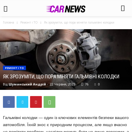
Головна
Ремонт і ТО
Як зрозуміти, що пора міняти гальмівні колодки
РЕМОНТ І ТО
ЯК ЗРОЗУМІТИ, ЩО ПОРА МІНЯТИ ГАЛЬМІВНІ КОЛОДКИ
Від
Шуманський Андрій
-
22 Червня, 2025
76
0
Гальмівні колодки — один із ключових елементів безпеки вашого
автомобіля. Їхній знос є природним процесом, але якщо вчасно
не помітити проблем, наслідки можуть бути не лише дорогими, а