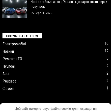
Нові китайські авто в Україні: що варто знати перед
покупкою
25 Серпня, 2025
ПОПУЛЯРНА КАТЕГОРІЯ
16
Електромобілі
12
Новини
5
Ремонт і ТО
2
Hyundai
2
Audi
2
Peugeot
1
Citroën
Цей сайт використовує файли cookie для покращення