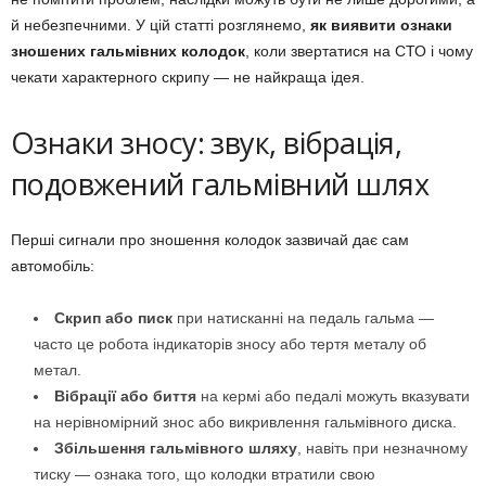
й небезпечними. У цій статті розглянемо,
як виявити ознаки
зношених гальмівних колодок
, коли звертатися на СТО і чому
чекати характерного скрипу — не найкраща ідея.
Ознаки зносу: звук, вібрація,
подовжений гальмівний шлях
Перші сигнали про зношення колодок зазвичай дає сам
автомобіль:
Скрип або писк
при натисканні на педаль гальма —
часто це робота індикаторів зносу або тертя металу об
метал.
Вібрації або биття
на кермі або педалі можуть вказувати
на нерівномірний знос або викривлення гальмівного диска.
Збільшення гальмівного шляху
, навіть при незначному
тиску — ознака того, що колодки втратили свою