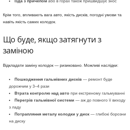
Їзда з причепом
або в горах також пришвидшує знос
Крім того, впливають вага авто, якість дисків, погодні умови та
навіть якість самих колодок.
Що буде, якщо затягнути з
заміною
Відкладати заміну колодок — ризиковано. Можливі наслідки:
Пошкодження гальмівних дисків
— ремонт буде
дорожчим у 3–4 рази
Втрата контролю над авто
при екстреному гальмуванні
Перегрів гальмівної системи
— аж до повного її виходу
з ладу
Потрапляння металу колодки у диск
— глибокі борозни
на диску