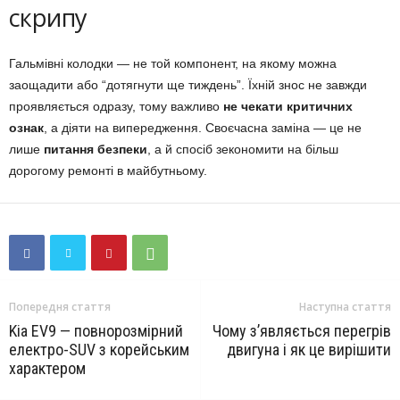
скрипу
Гальмівні колодки — не той компонент, на якому можна
заощадити або “дотягнути ще тиждень”. Їхній знос не завжди
проявляється одразу, тому важливо
не чекати критичних
ознак
, а діяти на випередження. Своєчасна заміна — це не
лише
питання безпеки
, а й спосіб зекономити на більш
дорогому ремонті в майбутньому.
Попередня стаття
Наступна стаття
Kia EV9 — повнорозмірний
Чому з’являється перегрів
електро-SUV з корейським
двигуна і як це вирішити
характером