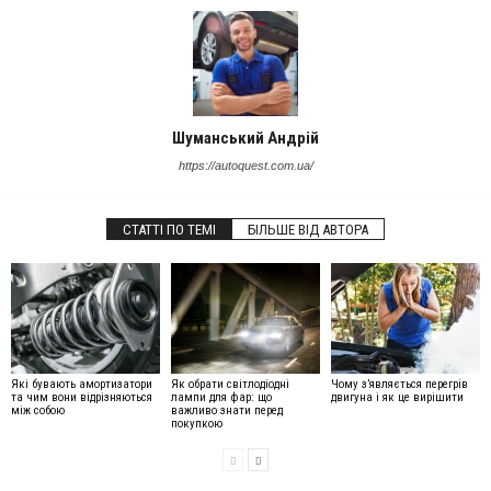
Шуманський Андрій
https://autoquest.com.ua/
СТАТТІ ПО ТЕМІ
БІЛЬШЕ ВІД АВТОРА
Які бувають амортизатори
Як обрати світлодіодні
Чому з’являється перегрів
та чим вони відрізняються
лампи для фар: що
двигуна і як це вирішити
між собою
важливо знати перед
покупкою