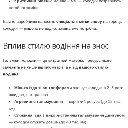
Критичний рівень:
менше 2 мм — колодки потребують
негайної заміни
Багато виробників наносять
спеціальні мітки зносу
на торець
колодки — якщо їх не видно, заміна вже потрібна.
Вплив стилю водіння на знос
Гальмівні колодки — це витратний матеріал, ресурс якого
залежить не лише від кілометрів, а й від
вашого стилю
водіння
:
Міська їзда зі світлофорами
зношує колодки в 2–3 рази
швидше, ніж трасова
Агресивне гальмування
— короткий ресурс (до 15 тис.
км)
Спокійна їзда з використанням гальмування двигуном
— колодки служать довше (до 40 тис. км)